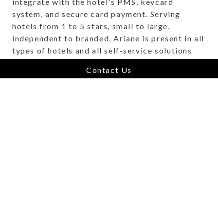
integrate with the hotel's PMS, keycard
system, and secure card payment. Serving
hotels from 1 to 5 stars, small to large,
independent to branded, Ariane is present in all
types of hotels and all self-service solutions
from Ariane are cloud-based.
Contact Us
To learn more about their innovative solutions,
visit
Ariane.com
About Vertus Group
Vertus Group owns and operates independently
managed software brands across 7 distinct
verticals, offering them market-leading
strategic guidance and unlimited growth